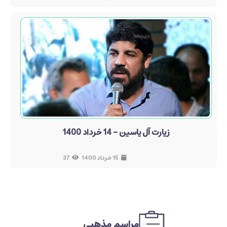
زیارت آل یاسین - 14 خرداد 1400
15 خرداد 1400
37
مراسم مذهبی