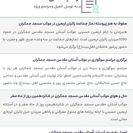
ندبه، توسل، کمیل و مراسم ویژه
صفوف به هم پیوسته نماز جماعت زائران اربعین در موکب مسجد جمکران
همزمان با ایام اربعین حسینی، موکب آستان مسجد مقدس جمکران در عمود
1090میزبان زائران اربعین است. نمازهای جماعت در سه وعده صبح، ظهر و مغرب با
حضور پرشور عاشقان اهل‌بیت(ع) برگزار می‌شود.
برگزاری مراسم سوگواری در موکب آستان مقدس مسجد جمکران
مراسم سوگواری و سینه زنی در موکب آستان مقدس مسجد جمکران هر روز با
سخنرانی حجت الاسلام والمسلمین اجاق نژاد تولیت این آستان مقدس و مداحی
حاج حسن شالبافان، حاج عباس محمدی پور و مادحین اهل بیت(ع) وبا حضور
زائران اربعین حسینی برگزار می شود.
حال و هوای موکب آستان مقدس مسجد جمکران در شانزدهمین روز از ماه صفر
موکب آستان مقدس مسجد جمکران در شانزدهیمن روز از ماه صفر و در آستانه
اربعین حسینی با ارائه برنامه های متنوع معرفتی و رفاهی میزبان خیل زائران کربلای
معلی است.
توسل به حریم کبریا در آستان مقدس مسجد جمکران