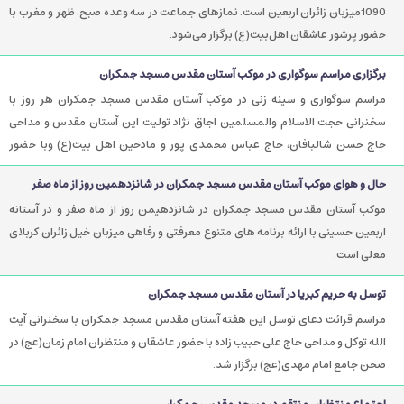
1090میزبان زائران اربعین است. نمازهای جماعت در سه وعده صبح، ظهر و مغرب با
حضور پرشور عاشقان اهل‌بیت(ع) برگزار می‌شود.
برگزاری مراسم سوگواری در موکب آستان مقدس مسجد جمکران
مراسم سوگواری و سینه زنی در موکب آستان مقدس مسجد جمکران هر روز با
سخنرانی حجت الاسلام والمسلمین اجاق نژاد تولیت این آستان مقدس و مداحی
حاج حسن شالبافان، حاج عباس محمدی پور و مادحین اهل بیت(ع) وبا حضور
زائران اربعین حسینی برگزار می شود.
حال و هوای موکب آستان مقدس مسجد جمکران در شانزدهمین روز از ماه صفر
موکب آستان مقدس مسجد جمکران در شانزدهیمن روز از ماه صفر و در آستانه
اربعین حسینی با ارائه برنامه های متنوع معرفتی و رفاهی میزبان خیل زائران کربلای
معلی است.
توسل به حریم کبریا در آستان مقدس مسجد جمکران
مراسم قرائت دعای توسل این هفته آستان مقدس مسجد جمکران با سخنرانی آیت
الله توکل و مداحی حاج علی حبیب زاده با حضور عاشقان و منتظران امام زمان(عج) در
صحن جامع امام مهدی(عج) برگزار شد.