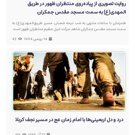
روایت تصویری از پیاده‌روی منتظران ظهور در طریق
المهدی(ع) به سمت مسجد مقدس جمکران
همزمان با ساعات منتهی به شب نیمه شعبان، مسیر طریق‌المهدی(ع) به
سمت مسجد مقدس جمکران شاهد حرکت خیل عظیم منتظران ظهور است.
14 بهمن 1404
42
درد و دل اربعینی‌ها با امام زمان عج در مسیر نجف کربلا
27 آذر 1395
155