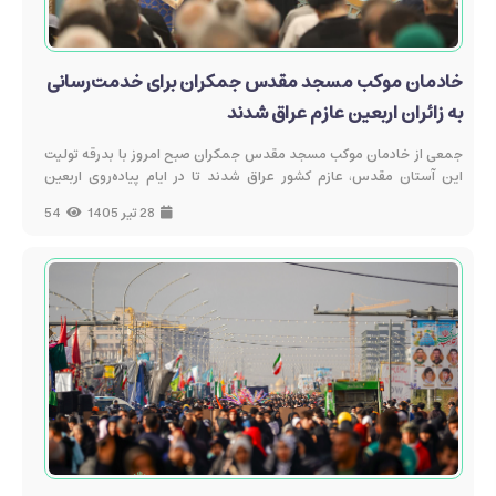
خادمان موکب مسجد مقدس جمکران برای خدمت‌رسانی
به زائران اربعین عازم عراق شدند
جمعی از خادمان موکب مسجد مقدس جمکران صبح امروز با بدرقه تولیت
این آستان مقدس، عازم کشور عراق شدند تا در ایام پیاده‌روی اربعین
حسینی، با استقرار در مواکب این مسجد مقدس، به زائران حضرت اباعبدالله
28 تیر 1405
54
الحسین(ع) خدمات فرهنگی، رفاهی و پذیرایی ارائه کنند.