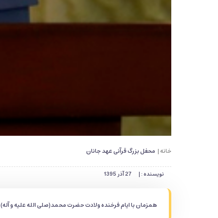
خانه |
محفل بزرگ قرآنی عهد جانان
نویسنده : |
27 آذر 1395
همزمان با ایام فرخنده ولادت حضرت محمد(صلی الله علیه و آله)