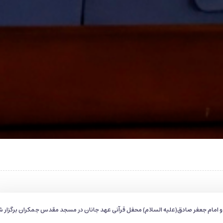
 و امام جعفر صادق(علیه السلام) محفل قرآنی عهد جانان در مسجد مقدس جمکران برگزار ش