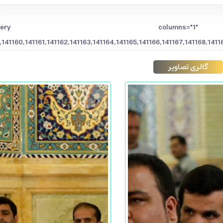
[gallery columns="1
141160,141161,141162,141163,141164,141165,141166,141167,141168,141169
گالری تصاویر