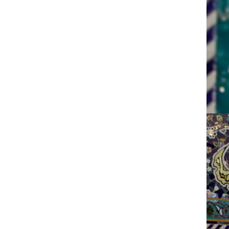
در پی شهادت اسماعیل هنیه رئیس دفتر سیاسی
حماس اجتماع منتظران منتقم با سخنرانی رئیس مجمع
علمای مسلمان لبنان در مسجد مقدس جمکران برگزار
شد.