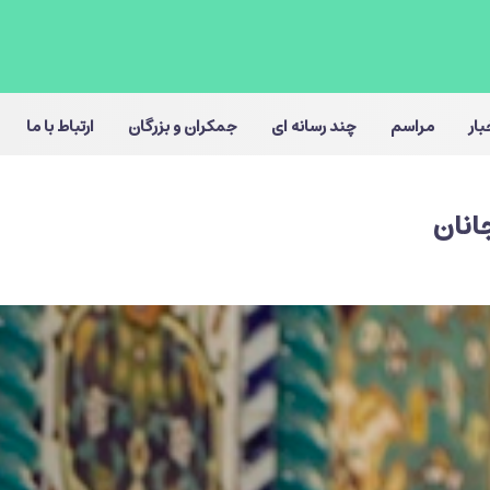
بار
مراسم
چند رسانه ای
جمکران و بزرگان
ارتباط با ما
انان