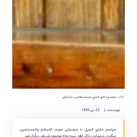
خانه |
مراسم دعای کمیل مسجد مقدس جمکران
نویسنده : |
23 دی 1395
مراسم دعای کمیل با سخنرانی حجت الاسلام والمسلمین
بیگدلی و مداحی ذاکر اهل بیت حاج محمود شریفی برگزار شد