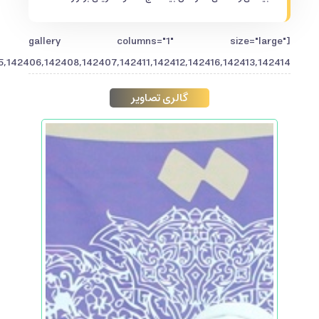
[gallery columns="1" size="large"
142406,142408,142407,142411,142412,142416,142413,142414"]
گالری تصاویر