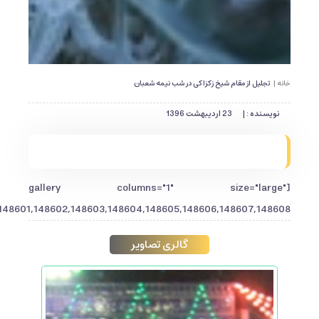
خانه |
تجلیل از مقام شیخ زکزاکی در شب نیمه شعبان
نویسنده : |
23 اردیبهشت 1396
[gallery columns="1" size="large"
148601,148602,148603,148604,148605,148606,148607,148608"]
گالری تصاویر