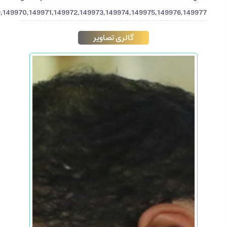
,149970,149971,149972,149973,149974,149975,149976,149977"]
گالری تصاویر