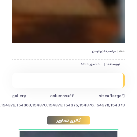
خانه |
مراسم دعای توسل
نویسنده : |
25 مهر 1396
[gallery columns="1" size="large"
154372,154369,154370,154373,154375,154376,154378,154379"]
گالری تصاویر