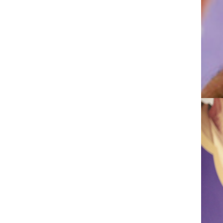
در پی شهادت اسماعیل هنیه رئیس دفتر سیاسی
حماس اجتماع منتظران منتقم با سخنرانی رئیس مجمع
علمای مسلمان لبنان در مسجد مقدس جمکران برگزار
شد.