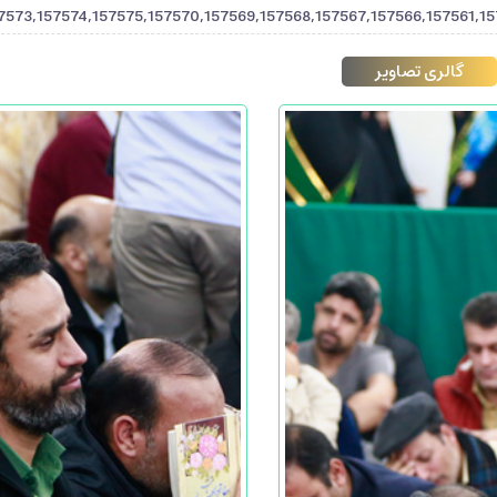
7573,157574,157575,157570,157569,157568,157567,157566,157561,15
گالری تصاویر