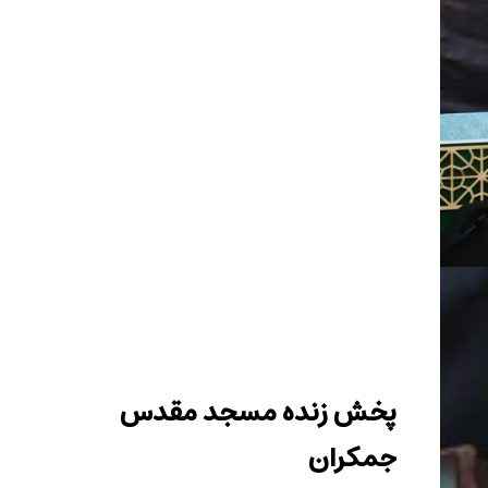
پخش زنده مسجد مقدس
جمکران