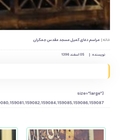
خانه |
مراسم دعای کمیل مسجد مقدس جمکران
نویسنده : |
05 اسفند 1396
" size="large"
080,159081,159082,159084,159085,159086,159087"]