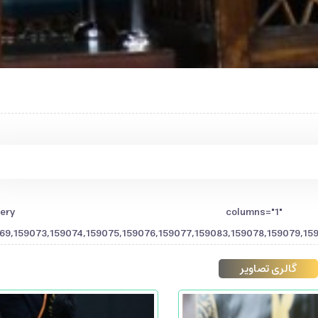
[gallery columns="1
69,159073,159074,159075,159076,159077,159083,159078,159079,159
گالری تصاویر