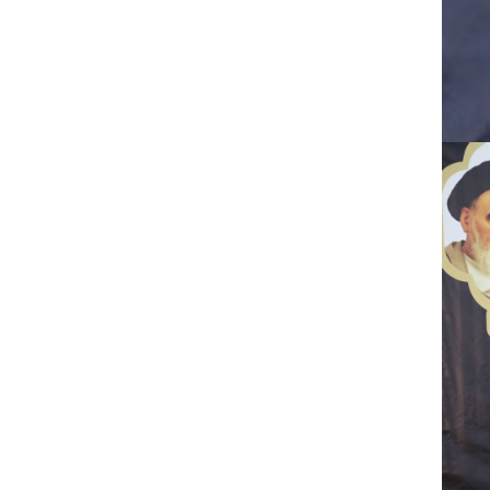
در پی شهادت اسماعیل هنیه رئیس دفتر سیاسی
حماس اجتماع منتظران منتقم با سخنرانی رئیس مجمع
علمای مسلمان لبنان در مسجد مقدس جمکران برگزار
شد.