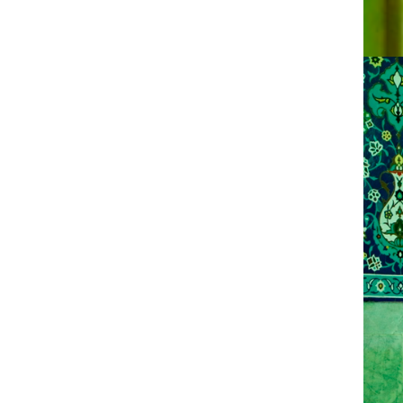
در پی شهادت اسماعیل هنیه رئیس دفتر سیاسی
حماس اجتماع منتظران منتقم با سخنرانی رئیس مجمع
علمای مسلمان لبنان در مسجد مقدس جمکران برگزار
شد.