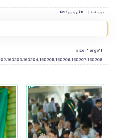
نویسنده : |
11 فروردین 1397
" size="large"
202,160203,160204,160205,160206,160207,160208"]