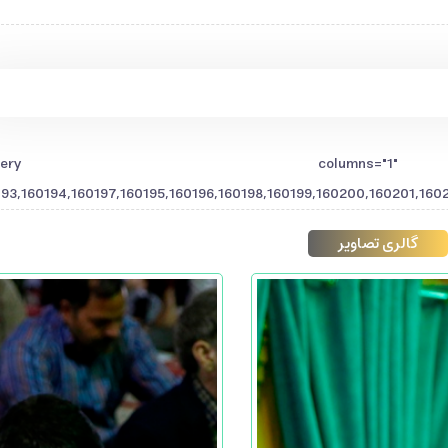
[gallery columns="1
193,160194,160197,160195,160196,160198,160199,160200,160201,160
گالری تصاویر