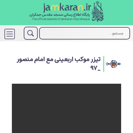
تیزر موکب اربعینی مع امام منصور
_۹۷