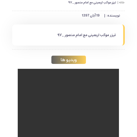
خانه |
تیزر موکب اربعینی مع امام منصور _۹۷
نویسنده : |
19 آبان 1397
تیزر موکب اربعینی مع امام منصور _۹۷
ویدیو ها