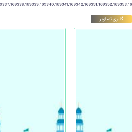
69337,169338,169339,169340,169341,169342,169351,169352,169353,16
گالری تصاویر