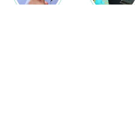
آل یاسین - 4 آبان 1400
زیارت آل یاسین - 14 خرداد
1400