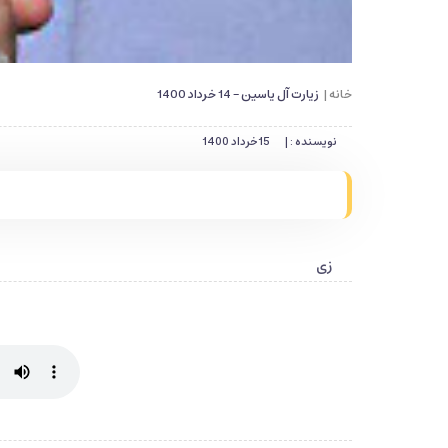
خانه |
زیارت آل یاسین - 14 خرداد 1400
نویسنده : |
15 خرداد 1400
زی