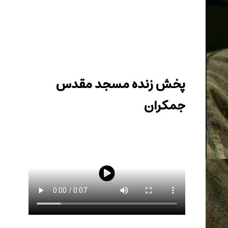
در پی شهادت اسماعیل هنیه رئیس دفتر سیاسی
حماس اجتماع منتظران منتقم با سخنرانی رئیس مجمع
علمای مسلمان لبنان در مسجد مقدس جمکران برگزار
شد.
پخش زنده مسجد مقدس
جمکران