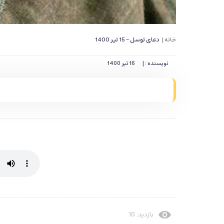
خانه |
دعای توسل - 15 تیر 1400
نویسنده : |
16 تیر 1400
بازدید: 10