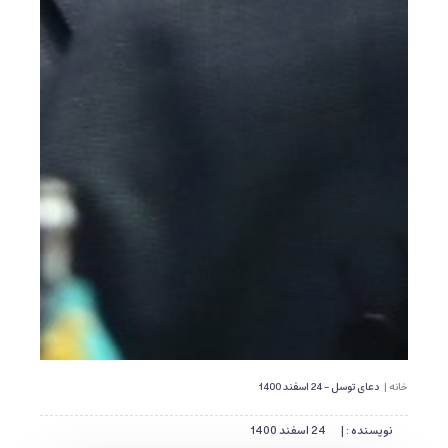
خانه |
دعای توسل - 24 اسفند 1400
نویسنده : |
24 اسفند 1400