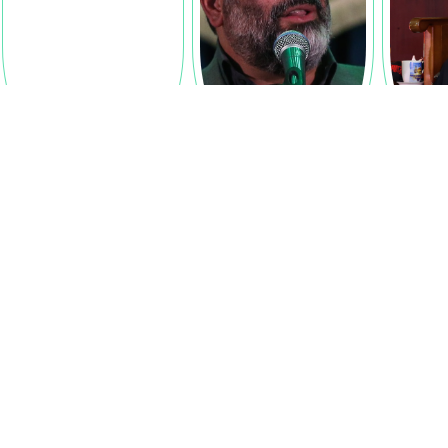
انشمند
دعای توسل - 16 خرداد 1402
سخنرانی - 16 خرداد 1402