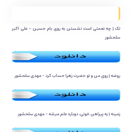
تک | چه نعمتی است نشستن به روی بام حسین - علی اکبر
سلحشور
روضه |‌ روی من و تو حضرت زهرا حساب کرد - مهدی سلحشور
زمینه | یه پیراهن خونی، دوباره علم میشه - مهدی سلحشور