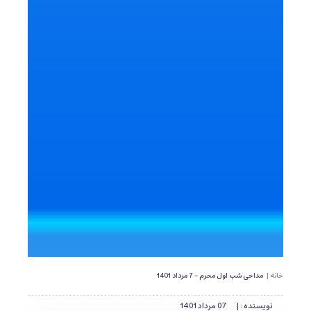
خانه |
مداحی شب اول محرم - 7 مرداد 1401
نویسنده : |
07 مرداد 1401